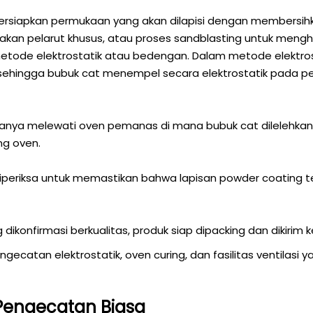
apkan permukaan yang akan dilapisi dengan membersihkann
n pelarut khusus, atau proses sandblasting untuk menghil
ode elektrostatik atau bedengan. Dalam metode elektrostat
f, sehingga bubuk cat menempel secara elektrostatik pada
iasanya melewati oven pemanas di mana bubuk cat dileleh
ng oven.
t diperiksa untuk memastikan bahwa lapisan powder coating
dikonfirmasi berkualitas, produk siap dipacking dan dikirim 
ngecatan elektrostatik, oven curing, dan fasilitas ventila
Pengecatan Biasa