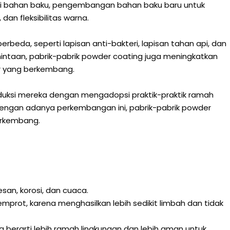
asi bahan baku, pengembangan bahan baku baru untuk
an fleksibilitas warna.
erbeda, seperti lapisan anti-bakteri, lapisan tahan api, dan
mintaan, pabrik-pabrik powder coating juga meningkatkan
r yang berkembang.
duksi mereka dengan mengadopsi praktik-praktik ramah
Dengan adanya perkembangan ini, pabrik-pabrik powder
erkembang.
san, korosi, dan cuaca.
emprot, karena menghasilkan lebih sedikit limbah dan tidak
 berarti lebih ramah lingkungan dan lebih aman untuk