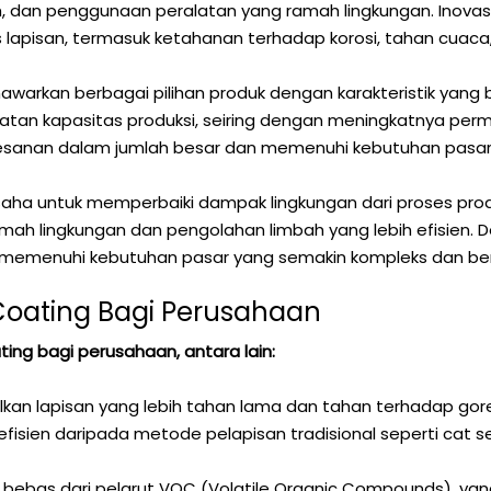
ih, dan penggunaan peralatan yang ramah lingkungan. Inov
lapisan, termasuk ketahanan terhadap korosi, tahan cuaca, d
nawarkan berbagai pilihan produk dengan karakteristik yang b
gkatan kapasitas produksi, seiring dengan meningkatnya per
esanan dalam jumlah besar dan memenuhi kebutuhan pasa
saha untuk memperbaiki dampak lingkungan dari proses pro
mah lingkungan dan pengolahan limbah yang lebih efisien. 
n memenuhi kebutuhan pasar yang semakin kompleks dan b
ating Bagi Perusahaan
g bagi perusahaan, antara lain:
ilkan lapisan yang lebih tahan lama dan tahan terhadap gore
 efisien daripada metode pelapisan tradisional seperti cat s
 bebas dari pelarut VOC (Volatile Organic Compounds), yang