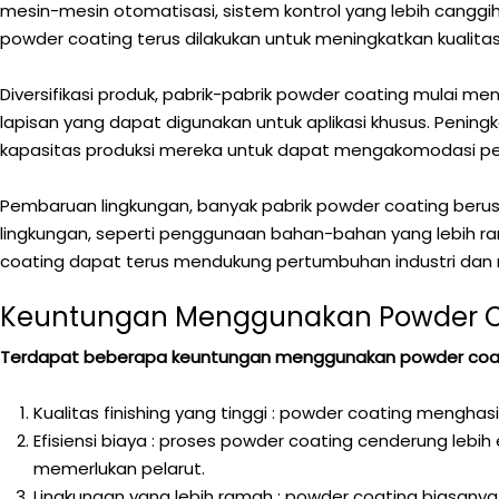
mesin-mesin otomatisasi, sistem kontrol yang lebih cangg
powder coating terus dilakukan untuk meningkatkan kualitas 
Diversifikasi produk, pabrik-pabrik powder coating mulai me
lapisan yang dapat digunakan untuk aplikasi khusus. Penin
kapasitas produksi mereka untuk dapat mengakomodasi p
Pembaruan lingkungan, banyak pabrik powder coating beru
lingkungan, seperti penggunaan bahan-bahan yang lebih ra
coating dapat terus mendukung pertumbuhan industri da
Keuntungan Menggunakan Powder Co
Terdapat beberapa keuntungan menggunakan powder coatin
Kualitas finishing yang tinggi : powder coating menghas
Efisiensi biaya : proses powder coating cenderung lebih
memerlukan pelarut.
Lingkungan yang lebih ramah : powder coating biasanya