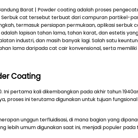
Bandung Barat | Powder coating adalah proses pengeca
Serbuk cat tersebut terbuat dari campuran partikel-par
langkah, termasuk persiapan permukaan, aplikasi serbuk
dalah lapisan tahan lama, tahan karat, dan estetis yang
latan industri, dan masih banyak lagi. Salah satu keu
ahan lama daripada cat cair konvensional, serta memiliki 
er Coating
 Ini pertama kali dikembangkan pada akhir tahun 1940a
a, proses ini terutama digunakan untuk tujuan fungsion
nerapan unggun terfluidisasi, di mana bagian yang dipa
 yang lebih umum digunakan saat ini, menjadi populer pada