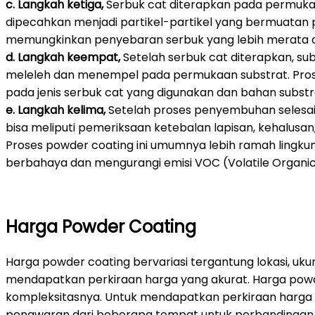
c. Langkah ketiga,
Serbuk cat diterapkan pada permukaa
dipecahkan menjadi partikel-partikel yang bermuatan p
memungkinkan penyebaran serbuk yang lebih merata da
d. Langkah keempat,
Setelah serbuk cat diterapkan, 
meleleh dan menempel pada permukaan substrat. Prose
pada jenis serbuk cat yang digunakan dan bahan substr
e. Langkah kelima,
Setelah proses penyembuhan selesai, 
bisa meliputi pemeriksaan ketebalan lapisan, kehalusan
Proses powder coating ini umumnya lebih ramah lingku
berbahaya dan mengurangi emisi VOC (Volatile Organ
Harga Powder Coating
Harga powder coating bervariasi tergantung lokasi, uk
mendapatkan perkiraan harga yang akurat. Harga powder
kompleksitasnya. Untuk mendapatkan perkiraan harga 
penawaran dari beberapa tempat untuk perbandingan