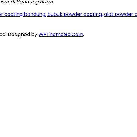
esar di Bandung Barat
r coating bandung,
bubuk powder coating,
alat powder 
ed. Designed by
WPThemeGo.Com
.