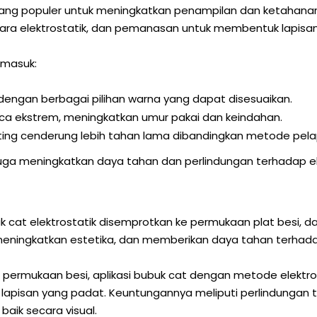
yang populer untuk meningkatkan penampilan dan ketahanan
cara elektrostatik, dan pemanasan untuk membentuk lapisa
rmasuk:
engan berbagai pilihan warna yang dapat disesuaikan.
uaca ekstrem, meningkatkan umur pakai dan keindahan.
ting cenderung lebih tahan lama dibandingkan metode pelap
pi juga meningkatkan daya tahan dan perlindungan terhada
k cat elektrostatik disemprotkan ke permukaan plat besi,
 meningkatkan estetika, dan memberikan daya tahan terhad
permukaan besi, aplikasi bubuk cat dengan metode elektr
lapisan yang padat. Keuntungannya meliputi perlindungan
baik secara visual.