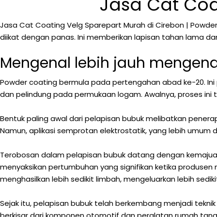
Jasa Cat Coa
Jasa Cat Coating Velg Sparepart Murah di Cirebon | Powder
diikat dengan panas. Ini memberikan lapisan tahan lama da
Mengenal lebih jauh mengena
Powder coating bermula pada pertengahan abad ke-20. Ini
dan pelindung pada permukaan logam. Awalnya, proses ini 
Bentuk paling awal dari pelapisan bubuk melibatkan penerap
Namun, aplikasi semprotan elektrostatik, yang lebih umum d
Terobosan dalam pelapisan bubuk datang dengan kemajuan d
menyaksikan pertumbuhan yang signifikan ketika produsen me
menghasilkan lebih sedikit limbah, mengeluarkan lebih sedik
Sejak itu, pelapisan bubuk telah berkembang menjadi tekni
berkisar dari komponen otomotif dan peralatan rumah tangga