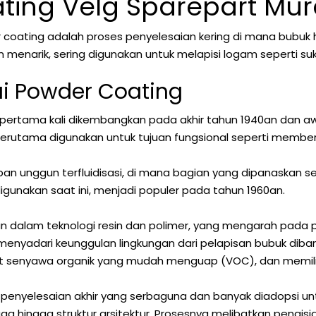
ting Velg Sparepart Mur
 coating adalah proses penyelesaian kering di mana bubuk h
n menarik, sering digunakan untuk melapisi logam seperti 
i Powder Coating
 pertama kali dikembangkan pada akhir tahun 1940an dan a
terutama digunakan untuk tujuan fungsional seperti membe
an unggun terfluidisasi, di mana bagian yang dipanaskan se
igunakan saat ini, menjadi populer pada tahun 1960an.
alam teknologi resin dan polimer, yang mengarah pada peni
nyadari keunggulan lingkungan dari pelapisan bubuk dibandi
it senyawa organik yang mudah menguap (VOC), dan memiliki e
k penyelesaian akhir yang serbaguna dan banyak diadopsi u
 hingga struktur arsitektur. Prosesnya melibatkan pengisia