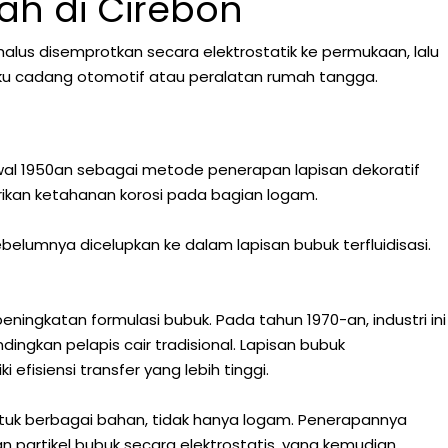
ah di Cirebon
alus disemprotkan secara elektrostatik ke permukaan, lalu
suku cadang otomotif atau peralatan rumah tangga.
wal 1950an sebagai metode penerapan lapisan dekoratif
rikan ketahanan korosi pada bagian logam.
belumnya dicelupkan ke dalam lapisan bubuk terfluidisasi.
ngkatan formulasi bubuk. Pada tahun 1970-an, industri ini
ngkan pelapis cair tradisional. Lapisan bubuk
fisiensi transfer yang lebih tinggi.
ntuk berbagai bahan, tidak hanya logam. Penerapannya
n partikel bubuk secara elektrostatis, yang kemudian