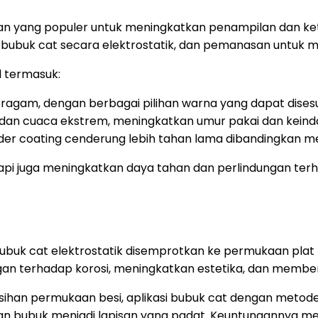
han yang populer untuk meningkatkan penampilan dan ke
 bubuk cat secara elektrostatik, dan pemanasan untuk 
 termasuk:
agam, dengan berbagai pilihan warna yang dapat disesu
n, dan cuaca ekstrem, meningkatkan umur pakai dan keind
der coating cenderung lebih tahan lama dibandingkan me
etapi juga meningkatkan daya tahan dan perlindungan t
bubuk cat elektrostatik disemprotkan ke permukaan pla
ngan terhadap korosi, meningkatkan estetika, dan membe
han permukaan besi, aplikasi bubuk cat dengan metode
n bubuk menjadi lapisan yang padat. Keuntungannya me