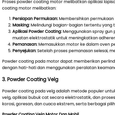
Proses powder coating motor melibatkan aplikasi lap
coating motor melibatkan:
Persiapan Permukaan:
Membersihkan permukaan mot
Masking:
Melindungi bagian-bagian tertentu yang t
Aplikasi Powder Coating:
Menggunakan spray gun p
muatan elektrostatik untuk meningkatkan adheren
Pemanasan:
Memasukkan motor ke dalam oven pem
Penyejukan:
Setelah proses pemanasan selesai, me
Powder coating pada motor dapat memberikan perlindun
dengan hati-hati dan menggunakan peralatan keamanan
3. Powder Coating Velg
Powder coating pada velg adalah metode populer untuk
velg, aplikasi bubuk cat secara elektrostatik, dan p
korosi, goresan, dan cuaca ekstrem, serta berbagai pil
Powder Coating Velg Motor Dan Mobil