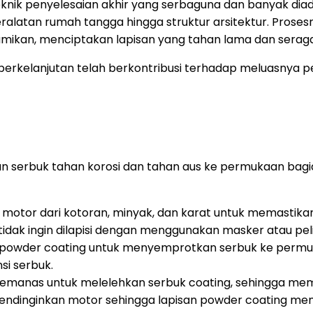
eknik penyelesaian akhir yang serbaguna dan banyak diad
latan rumah tangga hingga struktur arsitektur. Prosesn
ibumikan, menciptakan lapisan yang tahan lama dan sera
erkelanjutan telah berkontribusi terhadap meluasnya peng
isan serbuk tahan korosi dan tahan aus ke permukaan b
tor dari kotoran, minyak, dan karat untuk memastikan 
tidak ingin dilapisi dengan menggunakan masker atau pel
owder coating untuk menyemprotkan serbuk ke permuk
si serbuk.
manas untuk melelehkan serbuk coating, sehingga mem
ndinginkan motor sehingga lapisan powder coating menj