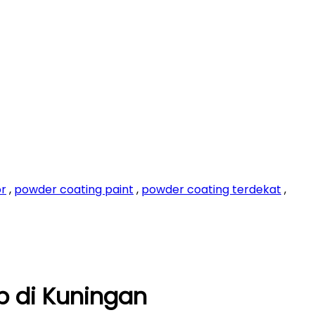
or
,
powder coating paint
,
powder coating terdekat
,
p di Kuningan