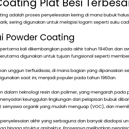
oating Plat Besi Terbesa
ting adalah proses penyelesaian kering di mana bubuk halus 
rik, sering digunakan untuk melapisi logam seperti suku c
i Powder Coating
 pertama kali dikembangkan pada akhir tahun 1940an dan a
terutama digunakan untuk tujuan fungsional seperti membe
an unggun terfluidisasi, di mana bagian yang dipanaskan se
igunakan saat ini, menjadi populer pada tahun 1960an.
alam teknologi resin dan polimer, yang mengarah pada peni
nyadari keunggulan lingkungan dari pelapisan bubuk dibandi
it senyawa organik yang mudah menguap (VOC), dan memiliki e
k penyelesaian akhir yang serbaguna dan banyak diadopsi u
 hingga struktur arsitektur. Prosesnya melibatkan pengisia