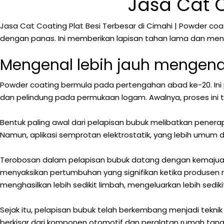
Jasa Cat C
Jasa Cat Coating Plat Besi Terbesar di Cimahi | Powder coa
dengan panas. Ini memberikan lapisan tahan lama dan mena
Mengenal lebih jauh mengena
Powder coating bermula pada pertengahan abad ke-20. Ini
dan pelindung pada permukaan logam. Awalnya, proses ini 
Bentuk paling awal dari pelapisan bubuk melibatkan penerap
Namun, aplikasi semprotan elektrostatik, yang lebih umum d
Terobosan dalam pelapisan bubuk datang dengan kemajuan d
menyaksikan pertumbuhan yang signifikan ketika produsen me
menghasilkan lebih sedikit limbah, mengeluarkan lebih sedik
Sejak itu, pelapisan bubuk telah berkembang menjadi tekni
berkisar dari komponen otomotif dan peralatan rumah tangga