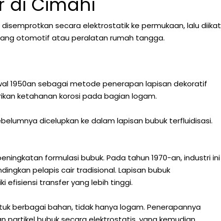
r di Cimahi
disemprotkan secara elektrostatik ke permukaan, lalu diikat
adang otomotif atau peralatan rumah tangga.
wal 1950an sebagai metode penerapan lapisan dekoratif
rikan ketahanan korosi pada bagian logam.
belumnya dicelupkan ke dalam lapisan bubuk terfluidisasi.
ngkatan formulasi bubuk. Pada tahun 1970-an, industri ini
ngkan pelapis cair tradisional. Lapisan bubuk
fisiensi transfer yang lebih tinggi.
ntuk berbagai bahan, tidak hanya logam. Penerapannya
n partikel bubuk secara elektrostatis, yang kemudian