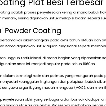
ating Plat Besi Terbesa
oating adalah proses penyelesaian kering di mana bubuk hal
n menarik, sering digunakan untuk melapisi logam seperti 
i Powder Coating
 pertama kali dikembangkan pada akhir tahun 1940an dan a
terutama digunakan untuk tujuan fungsional seperti membe
an unggun terfluidisasi, di mana bagian yang dipanaskan se
igunakan saat ini, menjadi populer pada tahun 1960an.
alam teknologi resin dan polimer, yang mengarah pada peni
nyadari keunggulan lingkungan dari pelapisan bubuk dibandi
it senyawa organik yang mudah menguap (VOC), dan memiliki e
k penyelesaian akhir yang serbaguna dan banyak diadopsi u
 hingga struktur arsitektur. Prosesnya melibatkan pengisia