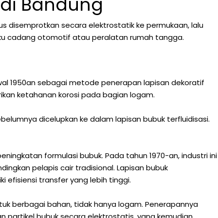
r di Bandung
us disemprotkan secara elektrostatik ke permukaan, lalu
suku cadang otomotif atau peralatan rumah tangga.
wal 1950an sebagai metode penerapan lapisan dekoratif
rikan ketahanan korosi pada bagian logam.
belumnya dicelupkan ke dalam lapisan bubuk terfluidisasi.
ngkatan formulasi bubuk. Pada tahun 1970-an, industri ini
ngkan pelapis cair tradisional. Lapisan bubuk
fisiensi transfer yang lebih tinggi.
ntuk berbagai bahan, tidak hanya logam. Penerapannya
n partikel bubuk secara elektrostatis, yang kemudian