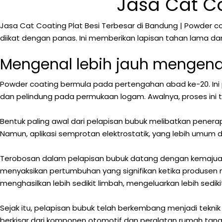
Jasa Cat Co
Jasa Cat Coating Plat Besi Terbesar di Bandung | Powder c
diikat dengan panas. Ini memberikan lapisan tahan lama da
Mengenal lebih jauh mengena
Powder coating bermula pada pertengahan abad ke-20. Ini
dan pelindung pada permukaan logam. Awalnya, proses ini 
Bentuk paling awal dari pelapisan bubuk melibatkan penerap
Namun, aplikasi semprotan elektrostatik, yang lebih umum d
Terobosan dalam pelapisan bubuk datang dengan kemajuan d
menyaksikan pertumbuhan yang signifikan ketika produsen me
menghasilkan lebih sedikit limbah, mengeluarkan lebih sedik
Sejak itu, pelapisan bubuk telah berkembang menjadi tekni
berkisar dari komponen otomotif dan peralatan rumah tangga