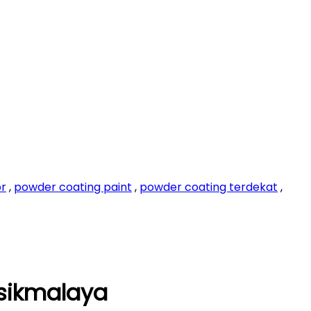
or
,
powder coating paint
,
powder coating terdekat
,
asikmalaya