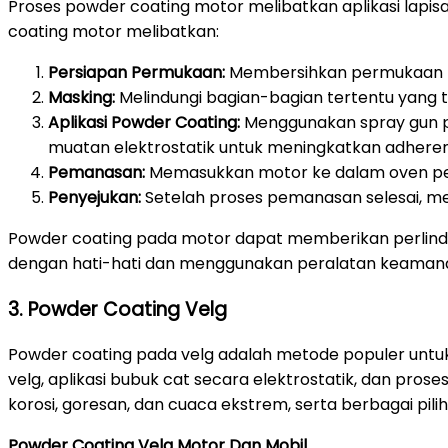
Proses powder coating motor melibatkan aplikasi lap
coating motor melibatkan:
Persiapan Permukaan:
Membersihkan permukaan mot
Masking:
Melindungi bagian-bagian tertentu yang t
Aplikasi Powder Coating:
Menggunakan spray gun p
muatan elektrostatik untuk meningkatkan adheren
Pemanasan:
Memasukkan motor ke dalam oven pem
Penyejukan:
Setelah proses pemanasan selesai, me
Powder coating pada motor dapat memberikan perlindun
dengan hati-hati dan menggunakan peralatan keamanan
3. Powder Coating Velg
Powder coating pada velg adalah metode populer untuk
velg, aplikasi bubuk cat secara elektrostatik, dan p
korosi, goresan, dan cuaca ekstrem, serta berbagai pil
Powder Coating Velg Motor Dan Mobil