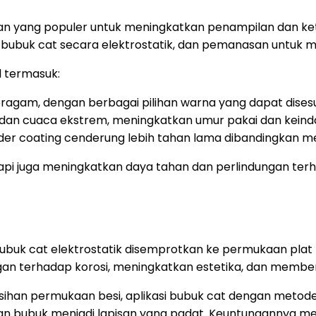
han yang populer untuk meningkatkan penampilan dan ke
 bubuk cat secara elektrostatik, dan pemanasan untuk 
 termasuk:
agam, dengan berbagai pilihan warna yang dapat disesu
n, dan cuaca ekstrem, meningkatkan umur pakai dan keind
der coating cenderung lebih tahan lama dibandingkan me
etapi juga meningkatkan daya tahan dan perlindungan t
bubuk cat elektrostatik disemprotkan ke permukaan pla
ngan terhadap korosi, meningkatkan estetika, dan membe
han permukaan besi, aplikasi bubuk cat dengan metode
n bubuk menjadi lapisan yang padat. Keuntungannya me