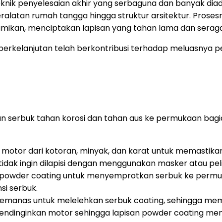
eknik penyelesaian akhir yang serbaguna dan banyak diad
latan rumah tangga hingga struktur arsitektur. Prosesn
ibumikan, menciptakan lapisan yang tahan lama dan sera
erkelanjutan telah berkontribusi terhadap meluasnya peng
isan serbuk tahan korosi dan tahan aus ke permukaan b
tor dari kotoran, minyak, dan karat untuk memastikan 
tidak ingin dilapisi dengan menggunakan masker atau pel
owder coating untuk menyemprotkan serbuk ke permuk
si serbuk.
manas untuk melelehkan serbuk coating, sehingga mem
ndinginkan motor sehingga lapisan powder coating menj