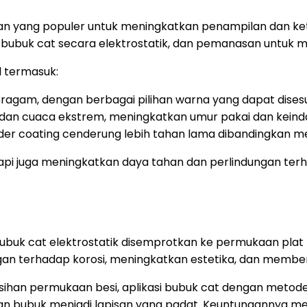
han yang populer untuk meningkatkan penampilan dan ke
 bubuk cat secara elektrostatik, dan pemanasan untuk 
 termasuk:
agam, dengan berbagai pilihan warna yang dapat disesu
n, dan cuaca ekstrem, meningkatkan umur pakai dan keind
der coating cenderung lebih tahan lama dibandingkan me
etapi juga meningkatkan daya tahan dan perlindungan t
bubuk cat elektrostatik disemprotkan ke permukaan pla
ngan terhadap korosi, meningkatkan estetika, dan membe
han permukaan besi, aplikasi bubuk cat dengan metode
n bubuk menjadi lapisan yang padat. Keuntungannya me