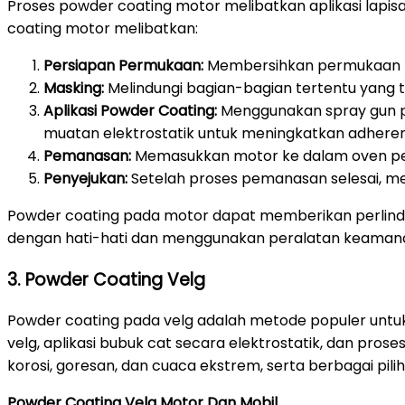
Proses powder coating motor melibatkan aplikasi lap
coating motor melibatkan:
Persiapan Permukaan:
Membersihkan permukaan mot
Masking:
Melindungi bagian-bagian tertentu yang t
Aplikasi Powder Coating:
Menggunakan spray gun p
muatan elektrostatik untuk meningkatkan adheren
Pemanasan:
Memasukkan motor ke dalam oven pem
Penyejukan:
Setelah proses pemanasan selesai, me
Powder coating pada motor dapat memberikan perlindun
dengan hati-hati dan menggunakan peralatan keamanan
3. Powder Coating Velg
Powder coating pada velg adalah metode populer untuk
velg, aplikasi bubuk cat secara elektrostatik, dan p
korosi, goresan, dan cuaca ekstrem, serta berbagai pil
Powder Coating Velg Motor Dan Mobil