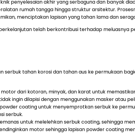
eknik penyelesaian akhir yang serbaguna dan banyak diad
latan rumah tangga hingga struktur arsitektur. Prosesn
ibumikan, menciptakan lapisan yang tahan lama dan sera
erkelanjutan telah berkontribusi terhadap meluasnya peng
isan serbuk tahan korosi dan tahan aus ke permukaan b
tor dari kotoran, minyak, dan karat untuk memastikan 
tidak ingin dilapisi dengan menggunakan masker atau pel
owder coating untuk menyemprotkan serbuk ke permuk
si serbuk.
manas untuk melelehkan serbuk coating, sehingga mem
ndinginkan motor sehingga lapisan powder coating menj