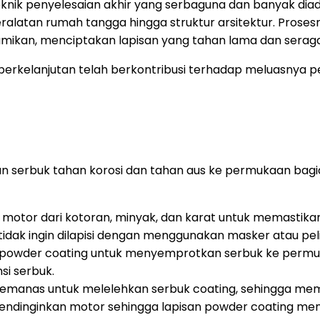
eknik penyelesaian akhir yang serbaguna dan banyak diad
latan rumah tangga hingga struktur arsitektur. Prosesn
ibumikan, menciptakan lapisan yang tahan lama dan sera
erkelanjutan telah berkontribusi terhadap meluasnya peng
isan serbuk tahan korosi dan tahan aus ke permukaan b
tor dari kotoran, minyak, dan karat untuk memastikan 
tidak ingin dilapisi dengan menggunakan masker atau pel
owder coating untuk menyemprotkan serbuk ke permuk
si serbuk.
manas untuk melelehkan serbuk coating, sehingga mem
ndinginkan motor sehingga lapisan powder coating menj