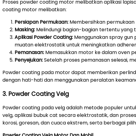
Proses powder coating motor melibatkan aplikasi lap
coating motor melibatkan:
Persiapan Permukaan:
Membersihkan permukaan mot
Masking:
Melindungi bagian-bagian tertentu yang t
Aplikasi Powder Coating:
Menggunakan spray gun p
muatan elektrostatik untuk meningkatkan adheren
Pemanasan:
Memasukkan motor ke dalam oven pem
Penyejukan:
Setelah proses pemanasan selesai, me
Powder coating pada motor dapat memberikan perlindun
dengan hati-hati dan menggunakan peralatan keamanan
3. Powder Coating Velg
Powder coating pada velg adalah metode populer untuk
velg, aplikasi bubuk cat secara elektrostatik, dan p
korosi, goresan, dan cuaca ekstrem, serta berbagai pil
Powder Coating Velg Motor Dan Mobil