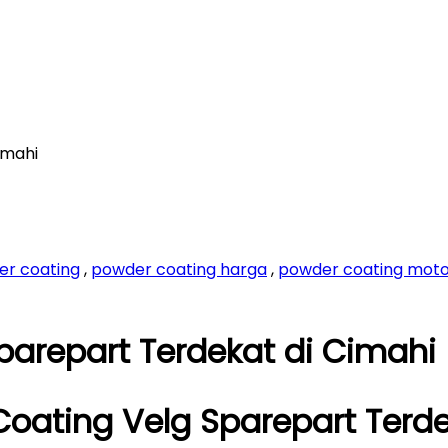
imahi
er coating
,
powder coating harga
,
powder coating mot
arepart Terdekat di Cimahi
oating Velg Sparepart Terde