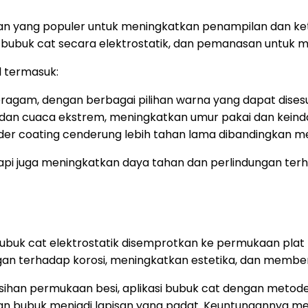
han yang populer untuk meningkatkan penampilan dan ke
 bubuk cat secara elektrostatik, dan pemanasan untuk 
 termasuk:
agam, dengan berbagai pilihan warna yang dapat disesu
n, dan cuaca ekstrem, meningkatkan umur pakai dan keind
der coating cenderung lebih tahan lama dibandingkan me
etapi juga meningkatkan daya tahan dan perlindungan t
bubuk cat elektrostatik disemprotkan ke permukaan pla
ngan terhadap korosi, meningkatkan estetika, dan membe
han permukaan besi, aplikasi bubuk cat dengan metode
n bubuk menjadi lapisan yang padat. Keuntungannya me