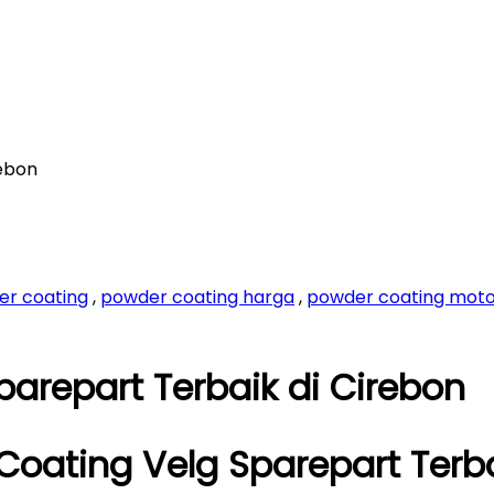
rebon
er coating
,
powder coating harga
,
powder coating mot
arepart Terbaik di Cirebon
oating Velg Sparepart Terba