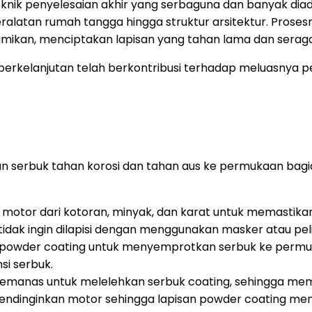
eknik penyelesaian akhir yang serbaguna dan banyak diad
latan rumah tangga hingga struktur arsitektur. Prosesn
ibumikan, menciptakan lapisan yang tahan lama dan sera
erkelanjutan telah berkontribusi terhadap meluasnya peng
isan serbuk tahan korosi dan tahan aus ke permukaan b
tor dari kotoran, minyak, dan karat untuk memastikan 
tidak ingin dilapisi dengan menggunakan masker atau pel
owder coating untuk menyemprotkan serbuk ke permuk
si serbuk.
manas untuk melelehkan serbuk coating, sehingga mem
ndinginkan motor sehingga lapisan powder coating menj