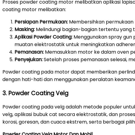
Proses powder coating motor melibatkan aplikasi lap
coating motor melibatkan:
Persiapan Permukaan:
Membersihkan permukaan mot
Masking:
Melindungi bagian-bagian tertentu yang t
Aplikasi Powder Coating:
Menggunakan spray gun p
muatan elektrostatik untuk meningkatkan adheren
Pemanasan:
Memasukkan motor ke dalam oven pem
Penyejukan:
Setelah proses pemanasan selesai, me
Powder coating pada motor dapat memberikan perlindun
dengan hati-hati dan menggunakan peralatan keamanan
3. Powder Coating Velg
Powder coating pada velg adalah metode populer untuk
velg, aplikasi bubuk cat secara elektrostatik, dan p
korosi, goresan, dan cuaca ekstrem, serta berbagai pil
Powder Coating Velg Motor Dan Mobil