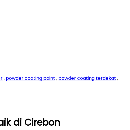
or
,
powder coating paint
,
powder coating terdekat
,
ik di Cirebon