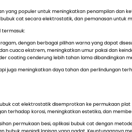
han yang populer untuk meningkatkan penampilan dan ke
 bubuk cat secara elektrostatik, dan pemanasan untuk 
 termasuk:
agam, dengan berbagai pilihan warna yang dapat disesu
n, dan cuaca ekstrem, meningkatkan umur pakai dan keind
der coating cenderung lebih tahan lama dibandingkan me
etapi juga meningkatkan daya tahan dan perlindungan t
bubuk cat elektrostatik disemprotkan ke permukaan pla
ngan terhadap korosi, meningkatkan estetika, dan membe
han permukaan besi, aplikasi bubuk cat dengan metode
n bubuk menjadi lapisan yang padat. Keuntungannya me