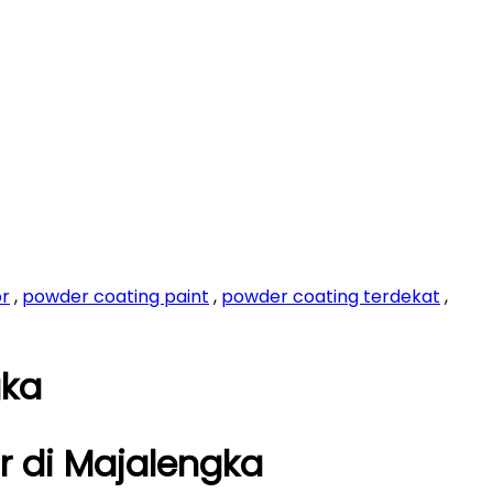
or
,
powder coating paint
,
powder coating terdekat
,
gka
 di Majalengka