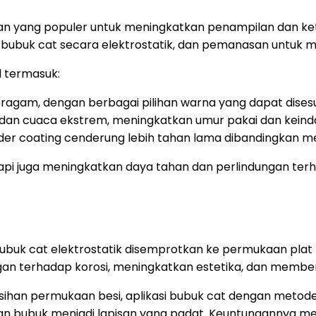
han yang populer untuk meningkatkan penampilan dan ke
 bubuk cat secara elektrostatik, dan pemanasan untuk 
 termasuk:
agam, dengan berbagai pilihan warna yang dapat disesu
n, dan cuaca ekstrem, meningkatkan umur pakai dan keind
der coating cenderung lebih tahan lama dibandingkan me
etapi juga meningkatkan daya tahan dan perlindungan t
bubuk cat elektrostatik disemprotkan ke permukaan pla
ngan terhadap korosi, meningkatkan estetika, dan membe
han permukaan besi, aplikasi bubuk cat dengan metode
n bubuk menjadi lapisan yang padat. Keuntungannya me