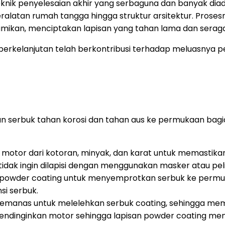
eknik penyelesaian akhir yang serbaguna dan banyak diad
latan rumah tangga hingga struktur arsitektur. Prosesn
ibumikan, menciptakan lapisan yang tahan lama dan sera
erkelanjutan telah berkontribusi terhadap meluasnya peng
isan serbuk tahan korosi dan tahan aus ke permukaan b
tor dari kotoran, minyak, dan karat untuk memastikan 
tidak ingin dilapisi dengan menggunakan masker atau pel
owder coating untuk menyemprotkan serbuk ke permuk
si serbuk.
manas untuk melelehkan serbuk coating, sehingga mem
ndinginkan motor sehingga lapisan powder coating menj