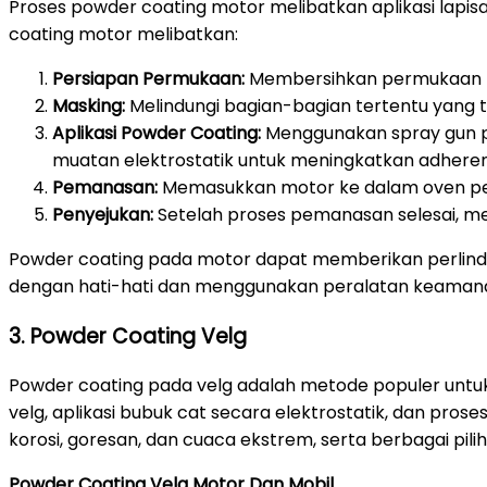
Proses powder coating motor melibatkan aplikasi lap
coating motor melibatkan:
Persiapan Permukaan:
Membersihkan permukaan mot
Masking:
Melindungi bagian-bagian tertentu yang t
Aplikasi Powder Coating:
Menggunakan spray gun p
muatan elektrostatik untuk meningkatkan adheren
Pemanasan:
Memasukkan motor ke dalam oven pem
Penyejukan:
Setelah proses pemanasan selesai, me
Powder coating pada motor dapat memberikan perlindun
dengan hati-hati dan menggunakan peralatan keamanan
3. Powder Coating Velg
Powder coating pada velg adalah metode populer untuk
velg, aplikasi bubuk cat secara elektrostatik, dan p
korosi, goresan, dan cuaca ekstrem, serta berbagai pil
Powder Coating Velg Motor Dan Mobil