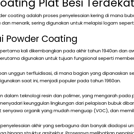
ating Plat Besi Terdek
er coating adalah proses penyelesaian kering di mana bubu
ma dan menarik, sering digunakan untuk melapisi logam sepe
i Powder Coating
 pertama kali dikembangkan pada akhir tahun 1940an dan a
terutama digunakan untuk tujuan fungsional seperti membe
an unggun terfluidisasi, di mana bagian yang dipanaskan se
igunakan saat ini, menjadi populer pada tahun 1960an.
alam teknologi resin dan polimer, yang mengarah pada peni
nyadari keunggulan lingkungan dari pelapisan bubuk dibandi
it senyawa organik yang mudah menguap (VOC), dan memiliki e
k penyelesaian akhir yang serbaguna dan banyak diadopsi u
 hingga struktur arsitektur. Prosesnya melibatkan pengisia