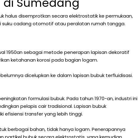
at di Sumedang
k halus disemprotkan secara elektrostatik ke permukaan,
rti suku cadang otomotif atau peralatan rumah tangga.
wal 1950an sebagai metode penerapan lapisan dekoratif
rikan ketahanan korosi pada bagian logam.
belumnya dicelupkan ke dalam lapisan bubuk terfluidisasi.
ngkatan formulasi bubuk. Pada tahun 1970-an, industri ini
ngkan pelapis cair tradisional. Lapisan bubuk
fisiensi transfer yang lebih tinggi.
ntuk berbagai bahan, tidak hanya logam. Penerapannya
n partikel bubuk secara elektrostatis, yang kemudian