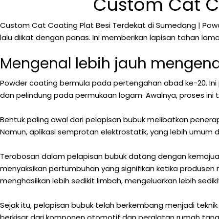
Custom Cat Co
Custom Cat Coating Plat Besi Terdekat di Sumedang | Powd
lalu diikat dengan panas. Ini memberikan lapisan tahan la
Mengenal lebih jauh mengena
Powder coating bermula pada pertengahan abad ke-20. Ini
dan pelindung pada permukaan logam. Awalnya, proses ini 
Bentuk paling awal dari pelapisan bubuk melibatkan penerap
Namun, aplikasi semprotan elektrostatik, yang lebih umum d
Terobosan dalam pelapisan bubuk datang dengan kemajuan d
menyaksikan pertumbuhan yang signifikan ketika produsen me
menghasilkan lebih sedikit limbah, mengeluarkan lebih sedik
Sejak itu, pelapisan bubuk telah berkembang menjadi tekni
berkisar dari komponen otomotif dan peralatan rumah tangga