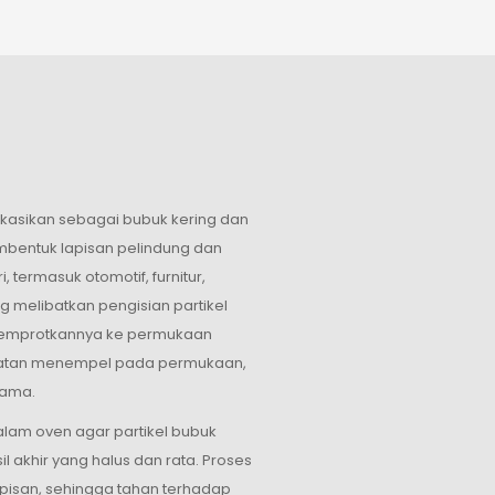
ikasikan sebagai bubuk kering dan
bentuk lapisan pelindung dan
i, termasuk otomotif, furnitur,
g melibatkan pengisian partikel
nyemprotkannya ke permukaan
rmuatan menempel pada permukaan,
lama.
alam oven agar partikel bubuk
akhir yang halus dan rata. Proses
san, sehingga tahan terhadap