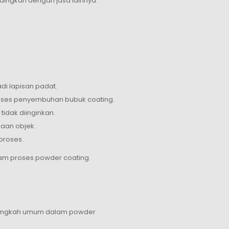
ndingkan dengan jasa lainnya.
i lapisan padat.
ses penyembuhan bubuk coating.
idak diinginkan.
aan objek.
proses.
am proses powder coating.
a langkah umum dalam powder