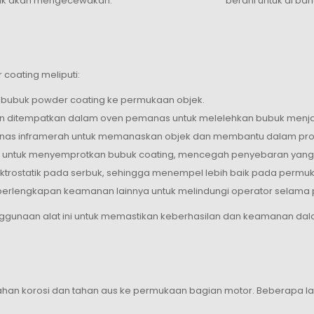
dak akan mengecewakan.
berani untuk di ba
oating meliputi:
bubuk powder coating ke permukaan objek.
an ditempatkan dalam oven pemanas untuk melelehkan bubuk menjad
s inframerah untuk memanaskan objek dan membantu dalam pro
s untuk menyemprotkan bubuk coating, mencegah penyebaran yang t
trostatik pada serbuk, sehingga menempel lebih baik pada permuk
perlengkapan keamanan lainnya untuk melindungi operator selama 
ggunaan alat ini untuk memastikan keberhasilan dan keamanan dal
k tahan korosi dan tahan aus ke permukaan bagian motor. Beberap