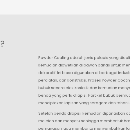
 ?
Powder Coating adalah jenis pelapis yang diapl
kemudian diawetkan di bawah panas untuk mem
dekoratif. Ini biasa digunakan di berbagai industr
peralatan, dan konstruksi. Proses Powder Coatin
bubuk secara elektrostatik dan kemudian me
benda yang perlu dilapisi. Partikel bubuk be
menciptakan lapisan yang seragam dan tahan 
Setelah benda dilapisi, kemudian dipanaskan d
meleleh dan menyatu sehingga membentuk hasil 
pemanasan juga membantu menyembuhkan lapi