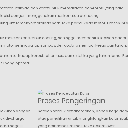
toran, minyak, dan karat untuk memastikan adherensi yang baik.
 dilapisi dengan menggunakan masker atau pelindung.
ing untuk menyemprotkan serbuk ke permukaan motor. Proses ini
 melelehkan serbuk coating, sehingga membentuk lapisan padat.
 motor sehingga lapisan powder coating menjadi keras dan tahan.
an terhadap korosi, tahan aus, dan estetika yang tahan lama. Pen
il yang optimal.
Proses Pengeringan
dilakukan dengan
Setelah serbuk cat diterapkan, benda kerja da
buk di-charge
atau pemulihan untuk menghilangkan kelemba
ara negatif.
yang baik sebelum masuk ke dalam oven.