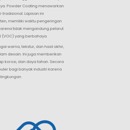
nnya. Powder Coating menawarkan
radisional. Lapisan ini
sten, memiliki waktu pengeringan
 karena tidak mengandung pelarut
l (VOC) yang berbahaya.
ai warna, tekstur, dan hasil akhir,
lam desain. Ini juga memberikan
ap korosi, dan daya tahan. Secara
uler bagi banyak industri karena
 lingkungan.